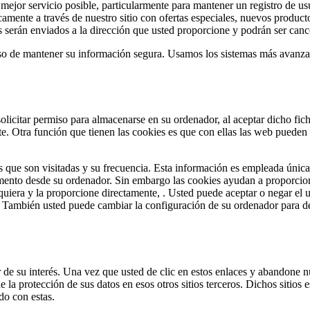
 mejor servicio posible, particularmente para mantener un registro de u
camente a través de nuestro sitio con ofertas especiales, nuevos produc
os serán enviados a la dirección que usted proporcione y podrán ser ca
 de mantener su información segura. Usamos los sistemas más avanzado
solicitar permiso para almacenarse en su ordenador, al aceptar dicho fic
ente. Otra función que tienen las cookies es que con ellas las web pueden
s que son visitadas y su frecuencia. Esta información es empleada única
nto desde su ordenador. Sin embargo las cookies ayudan a proporcionar
 quiera y la proporcione directamente, . Usted puede aceptar o negar el
También usted puede cambiar la configuración de su ordenador para decl
r de su interés. Una vez que usted de clic en estos enlaces y abandone nu
la protección de sus datos en esos otros sitios terceros. Dichos sitios es
do con estas.