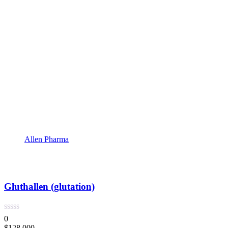
Allen Pharma
Gluthallen (glutation)
0
$
128,000