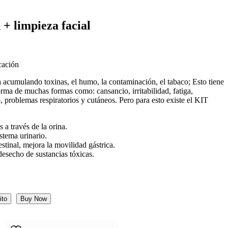
 + limpieza facial
cación
 acumulando toxinas, el humo, la contaminación, el tabaco; Esto tiene
orma de muchas formas como: cansancio, irritabilidad, fatiga,
 problemas respiratorios y cutáneos. Pero para esto existe el KIT
 a través de la orina.
stema urinario.
stinal, mejora la movilidad gástrica.
desecho de sustancias tóxicas.
ito
Buy Now