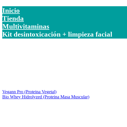
Inicio
Tienda
Multivitaminas
Kit desintoxicación + limpieza facial
Vegann Pro (Proteina Vegetal)
Bio Whey Hidrolyzed (Proteina Masa Muscular)