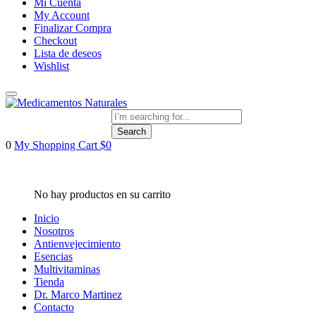
Mi Cuenta
My Account
Finalizar Compra
Checkout
Lista de deseos
Wishlist
Search
0
My Shopping Cart
$
0
Inicio
Nosotros
Antienvejecimiento
Esencias
Multivitaminas
Tienda
Dr. Marco Martinez
Contacto