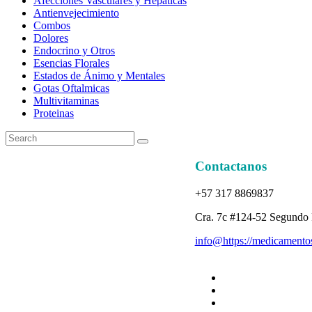
Afecciones Vasculares y Hepáticas
Antienvejecimiento
Combos
Dolores
Endocrino y Otros
Esencias Florales
Estados de Ánimo y Mentales
Gotas Oftalmicas
Multivitaminas
Proteinas
Contactanos
+57 317 8869837
Cra. 7c #124-52 Segundo 
info@https://medicamentos