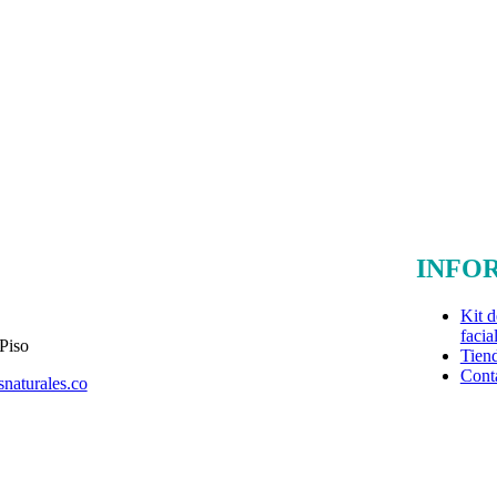
INFO
Kit d
facia
Piso
Tien
Cont
naturales.co