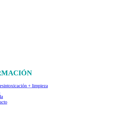
RMACIÓN
esintoxicación + limpieza
l
da
acto