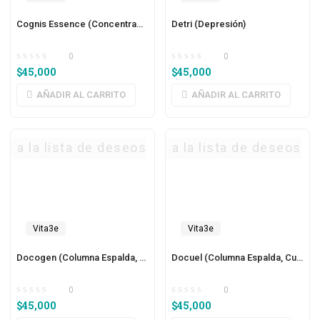
Cognis Essence (Concentración)
Detri (Depresión)
0
0
$
45,000
$
45,000
AÑADIR AL CARRITO
AÑADIR AL CARRITO
ar a la lista de deseos
Agregar a la lista de deseos
Vita3e
Vita3e
Docogen (Columna Espalda, Dolor General)
Docuel (Columna Espalda, Cuello)
0
0
$
45,000
$
45,000