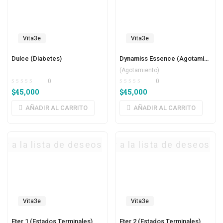
Vita3e
Vita3e
Dulce (Diabetes)
Dynamiss Essence (Agotamiento)
(Agotamiento)
0
0
$
45,000
$
45,000
AÑADIR AL CARRITO
AÑADIR AL CARRITO
ar a la lista de deseos
Agregar a la lista de deseos
Vita3e
Vita3e
Eter 1 (Estados Terminales)
Eter 2 (Estados Terminales)