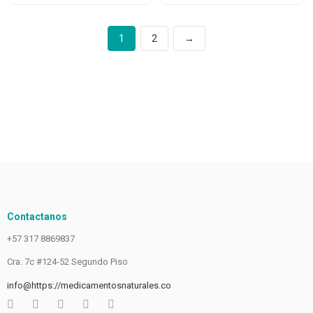
1
2
→
Contactanos
+57 317 8869837
Cra. 7c #124-52 Segundo Piso
info@https://medicamentosnaturales.co