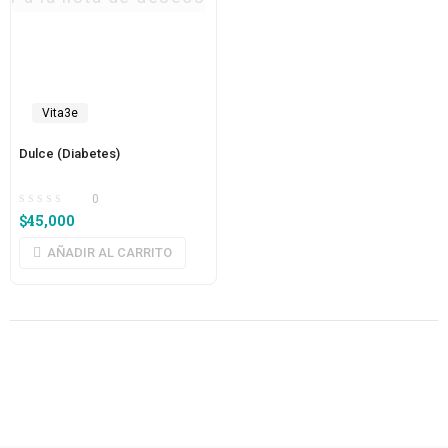
Vita3e
Dulce (Diabetes)
0
$
45,000
AÑADIR AL CARRITO