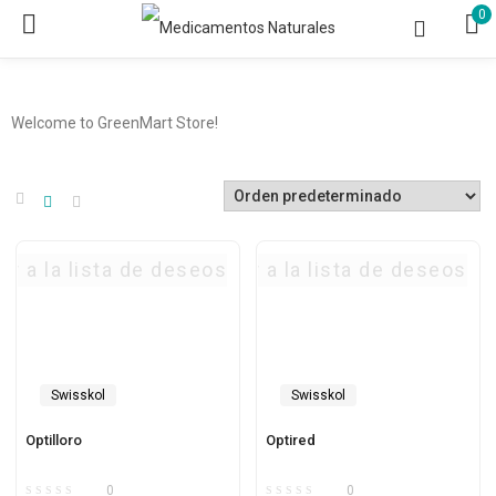
0
Welcome to GreenMart Store!
ar a la lista de deseos
Agregar a la lista de deseos
Swisskol
Swisskol
Optilloro
Optired
0
0