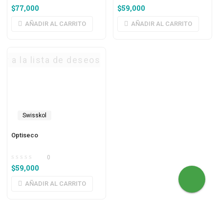
$
77,000
$
59,000
AÑADIR AL CARRITO
AÑADIR AL CARRITO
ar a la lista de deseos
o
Swisskol
Optiseco
0
$
59,000
AÑADIR AL CARRITO