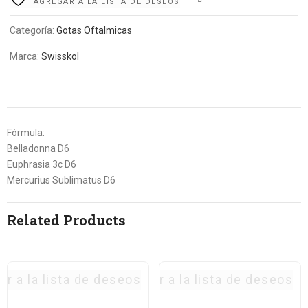
AGREGAR A LA LISTA DE DESEOS
Categoría:
Gotas Oftalmicas
Marca:
Swisskol
Fórmula:
Belladonna D6
Euphrasia 3c D6
Mercurius Sublimatus D6
Related Products
ar a la lista de deseos
Agregar a la lista de deseos