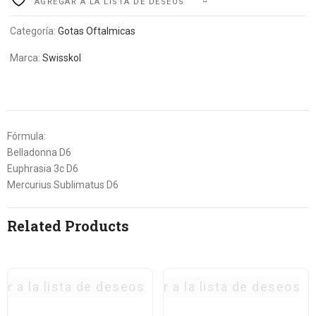
AGREGAR A LA LISTA DE DESEOS
Categoría:
Gotas Oftalmicas
Marca:
Swisskol
Fórmula:
Belladonna D6
Euphrasia 3c D6
Mercurius Sublimatus D6
Related Products
ar a la lista de deseos
Agregar a la lista de deseos