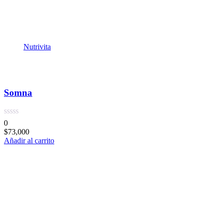
Nutrivita
Somna
0
$
73,000
Añadir al carrito