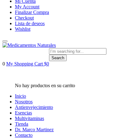
Mi Cuenta
My Account
Finalizar Compra
Checkout
Lista de deseos
Wishlist
Search
0
My Shopping Cart
$
0
Inicio
Nosotros
Antienvejecimiento
Esencias
Multivitaminas
Tienda
Dr. Marco Martinez
Contacto