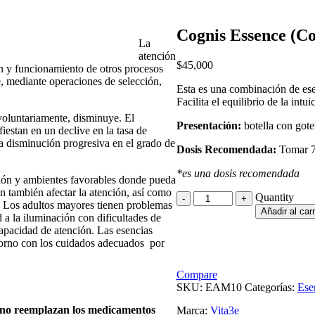
Cognis Essence (Co
La
atención
$
45,000
n y funcionamiento de otros procesos
, mediante operaciones de selección,
Esta es una combinación de esen
Facilita el equilibrio de la intu
voluntariamente, disminuye. El
Presentación:
botella con gote
estan en un declive en la tasa de
na disminución progresiva en el grado de
Dosis Recomendada:
Tomar 7 
*es una dosis recomendada
ción y ambientes favorables donde pueda
n también afectar la atención, así como
Quantity
Quantity
 Los adultos mayores tienen problemas
Añadir al carr
 a la iluminación con dificultades de
apacidad de atención. Las esencias
ntorno con los cuidados adecuados por
Compare
SKU:
EAM10
Categorías:
Ese
y no reemplazan los medicamentos
Marca:
Vita3e