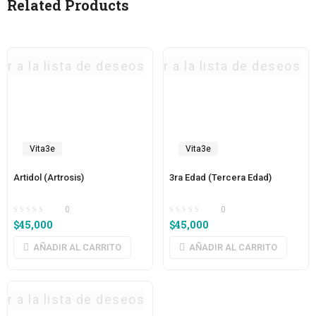
Related Products
ar a la lista de deseos
Agregar a la lista de deseos
Vita3e
Vita3e
Artidol (Artrosis)
3ra Edad (Tercera Edad)
0
0
$
45,000
$
45,000
AÑADIR AL CARRITO
AÑADIR AL CARRITO
ar a la lista de deseos