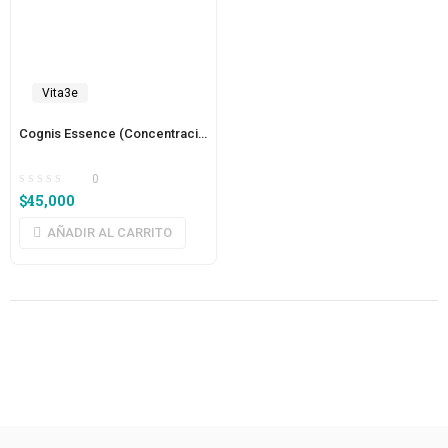
Vita3e
Cognis Essence (Concentración)
0
$
45,000
AÑADIR AL CARRITO