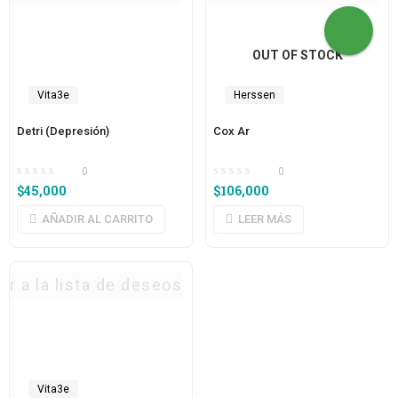
OUT OF STOCK
Vita3e
Herssen
Detri (Depresión)
Cox Ar
0
0
$
45,000
$
106,000
AÑADIR AL CARRITO
LEER MÁS
ar a la lista de deseos
Vita3e