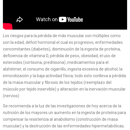
Los riesgos para la pérdida de más muscular son múltiples como
son la edad, déficit hormonal el cual es progresivo, enfermedades
concomitantes (diabetes), disminución de la ingesta de proteína,
deficiencia de vitamina D, pérdida de peso, obesidad, el uso de
esteroides (cortisona, prednisona) ,medicamentos para el
alzhéimer, el consumo de cigarrillo, ingesta excesiva de alcohol, la
inmovilización y la baja actividad física; todo esto conlleva a pérdida
de la masa muscular y fibrosis de los tejidos (reemplazo del
músculo por tejido inservible) y alteración en la inervación muscular
(nervios).
Se recomienda a la luz de las investigaciones de hoy acerca de la
nutrición de los mayores un aumento en la ingesta de proteína para
compensar la resistencia al anabolismo (construcción de masa
muscular) y la destrucción de las enfermedades hipermetabólicas;