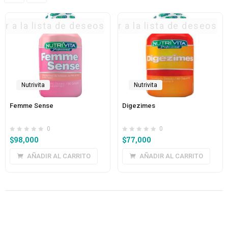
ar a la lista de deseos
Agregar a la lista de deseos
Agrega
Nutrivita
Nutrivita
Femme Sense
Digezimes
0
0
$
98,000
$
77,000
AÑADIR AL CARRITO
AÑADIR AL CARRITO