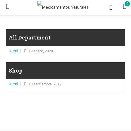
0
All Department
Posted
ideal
19 enero, 2020
on
Shop
Posted
ideal
13 septiembre, 2017
on