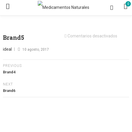
0
en
Brand5
Comentarios desactivados
Brand5
Posted
ideal
10 agosto, 2017
on
PREVIOUS
Brand4
NEXT
Brand6