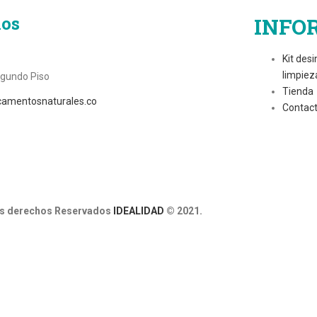
nos
INFO
Kit desi
limpiez
egundo Piso
Tienda
camentosnaturales.co
Contac
s derechos Reservados
IDEALIDAD
© 2021.