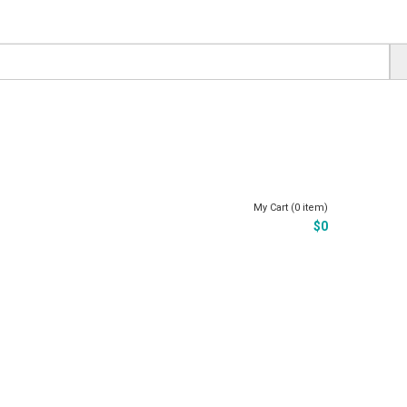
My Cart (0 item)
$
0