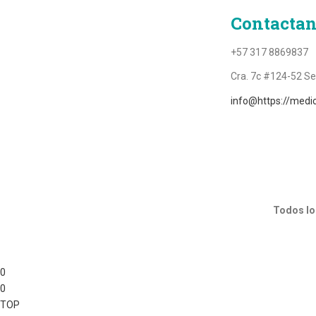
Contacta
+57 317 8869837
Cra. 7c #124-52 S
info@https://medi
Todos lo
0
0
TOP