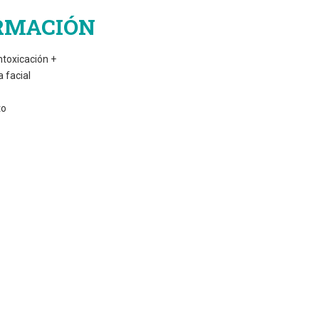
RMACIÓN
ntoxicación +
a facial
to