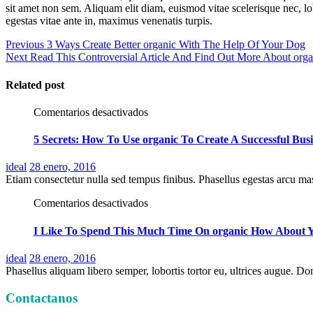
sit amet non sem. Aliquam elit diam, euismod vitae scelerisque nec, lo
egestas vitae ante in, maximus venenatis turpis.
Navegación
Previous
Previous
3 Ways Create Better organic With The Help Of Your Dog
Next
post:
Next
Read This Controversial Article And Find Out More About orga
de
post:
entradas
Related post
en
Comentarios desactivados
5
Secrets:
5 Secrets: How To Use organic To Create A Successful Bus
How
To
Posted
ideal
28 enero, 2016
Use
on
Etiam consectetur nulla sed tempus finibus. Phasellus egestas arcu ma
organic
To
en
Comentarios desactivados
Create
I
A
Like
I Like To Spend This Much Time On organic How About 
Successful
To
Business(Product)
Spend
Posted
ideal
28 enero, 2016
This
on
Phasellus aliquam libero semper, lobortis tortor eu, ultrices augue. Done
Much
Time
Contactanos
On