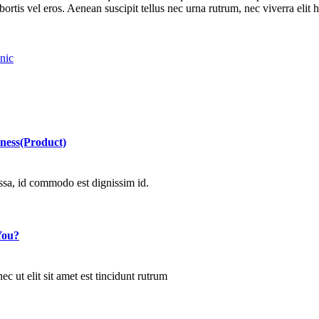
bortis vel eros. Aenean suscipit tellus nec urna rutrum, nec viverra elit
nic
iness(Product)
ssa, id commodo est dignissim id.
You?
c ut elit sit amet est tincidunt rutrum