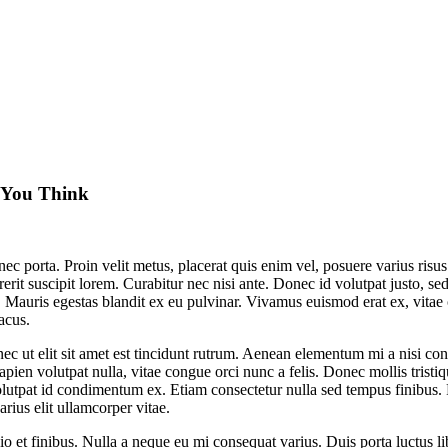
 You Think
ec porta. Proin velit metus, placerat quis enim vel, posuere varius risu
rit suscipit lorem. Curabitur nec nisi ante. Donec id volutpat justo, sed
um. Mauris egestas blandit ex eu pulvinar. Vivamus euismod erat ex, vita
lacus.
nec ut elit sit amet est tincidunt rutrum. Aenean elementum mi a nisi cons
n volutpat nulla, vitae congue orci nunc a felis. Donec mollis tristique 
e volutpat id condimentum ex. Etiam consectetur nulla sed tempus finibu
rius elit ullamcorper vitae.
o et finibus. Nulla a neque eu mi consequat varius. Duis porta luctus libe