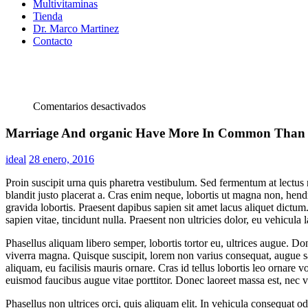
Multivitaminas
Tienda
Dr. Marco Martinez
Contacto
en
Comentarios desactivados
Marriage
And
Marriage And organic Have More In Common Than
organic
Have
Posted
ideal
28 enero, 2016
More
on
In
Proin suscipit urna quis pharetra vestibulum. Sed fermentum at lectus n
Common
blandit justo placerat a. Cras enim neque, lobortis ut magna non, hendre
Than
gravida lobortis. Praesent dapibus sapien sit amet lacus aliquet dict
You
sapien vitae, tincidunt nulla. Praesent non ultricies dolor, eu vehicula 
Think
Phasellus aliquam libero semper, lobortis tortor eu, ultrices augue. Do
viverra magna. Quisque suscipit, lorem non varius consequat, augue sapie
aliquam, eu facilisis mauris ornare. Cras id tellus lobortis leo ornar
euismod faucibus augue vitae porttitor. Donec laoreet massa est, nec va
Phasellus non ultrices orci, quis aliquam elit. In vehicula consequat odi