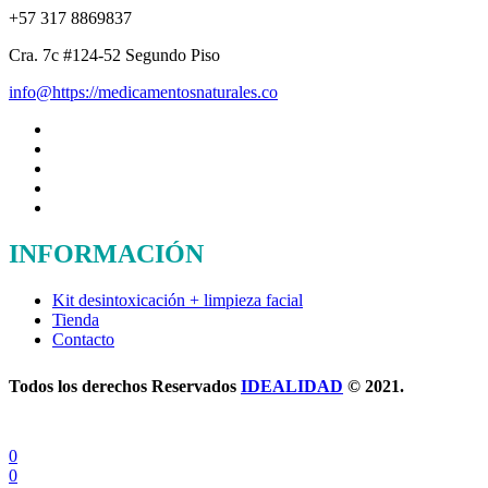
organic
+57 317 8869837
How
About
Cra. 7c #124-52 Segundo Piso
You?
info@https://medicamentosnaturales.co
INFORMACIÓN
Kit desintoxicación + limpieza facial
Tienda
Contacto
Todos los derechos Reservados
IDEALIDAD
© 2021.
0
0