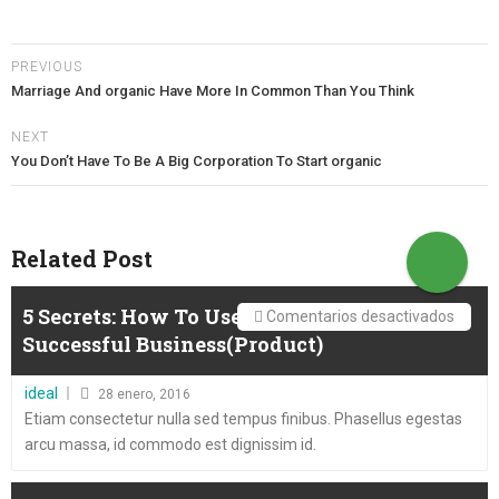
PREVIOUS
Marriage And organic Have More In Common Than You Think
NEXT
You Don’t Have To Be A Big Corporation To Start organic
Related Post
5 Secrets: How To Use organic To Create A
en
Comentarios desactivados
Successful Business(Product)
5
Secret
Posted
ideal
28 enero, 2016
How
on
Etiam consectetur nulla sed tempus finibus. Phasellus egestas
To
arcu massa, id commodo est dignissim id.
Use
organi