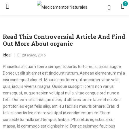
0
Read This Controversial Article And Find
Out More About organic
Posted
ideal
28 enero, 2016
d
on
Phasellus aliquam libero semper, lobortis tortor eu, ultrices augue.
roversial
Donec ut elit sit amet est tincidunt rutrum. Aenean elementum mi a
le
nisi consequat aliquet. Mauris eros lorem, ullamcorper vitae velit
quis, iaculis viverra magna. Quisque suscipit, lorem non varius
consequat, augue sapien volutpat nulla, vitae congue orci nunc a
felis. Donec mollis tristique dolor, id ultricies lorem laoreet eu. Sed
e
porttitor leo eget felis aliquam, eu facilisis mauris ornare. Cras id
ut
tellus lobortis leo ornare volutpat id condimentum ex. Etiam
nic
consectetur nulla sed tempus finibus. Phasellus egestas arcu
massa, id commodo est dignissim id. Donec euismod faucibus