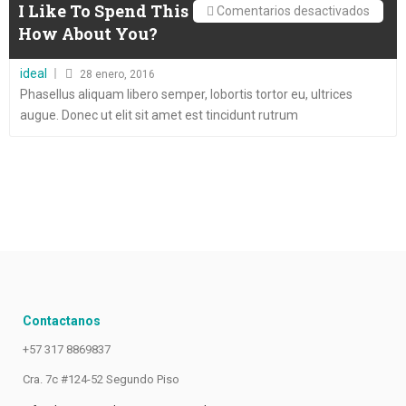
I Like To Spend This Much Time On organic
To
en
Comentarios desactivados
How About You?
Creat
I
A
Like
Posted
ideal
28 enero, 2016
Succe
To
on
Phasellus aliquam libero semper, lobortis tortor eu, ultrices
Busin
Spend
augue. Donec ut elit sit amet est tincidunt rutrum
This
Much
Time
On
organi
How
About
You?
Contactanos
+57 317 8869837
Cra. 7c #124-52 Segundo Piso