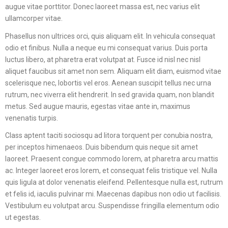
augue vitae porttitor. Donec laoreet massa est, nec varius elit
ullamcorper vitae.
Phasellus non ultrices orci, quis aliquam elit. In vehicula consequat
odio et finibus. Nulla a neque eu mi consequat varius. Duis porta
luctus libero, at pharetra erat volutpat at. Fusce id nisl nec nisl
aliquet faucibus sit amet non sem. Aliquam elit diam, euismod vitae
scelerisque nec, lobortis vel eros. Aenean suscipit tellus nec urna
rutrum, nec viverra elit hendrerit. In sed gravida quam, non blandit
metus. Sed augue mauris, egestas vitae ante in, maximus
venenatis turpis.
Class aptent taciti sociosqu ad litora torquent per conubia nostra,
per inceptos himenaeos. Duis bibendum quis neque sit amet
laoreet. Praesent congue commodo lorem, at pharetra arcu mattis
ac. Integer laoreet eros lorem, et consequat felis tristique vel. Nulla
quis ligula at dolor venenatis eleifend. Pellentesque nulla est, rutrum
et felis id, iaculis pulvinar mi. Maecenas dapibus non odio ut facilisis.
Vestibulum eu volutpat arcu. Suspendisse fringilla elementum odio
ut egestas.