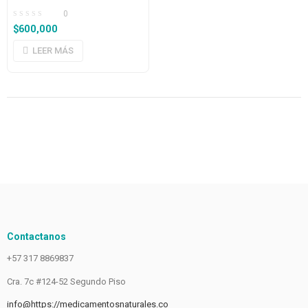
0
$
600,000
LEER MÁS
Contactanos
+57 317 8869837
Cra. 7c #124-52 Segundo Piso
info@https://medicamentosnaturales.co