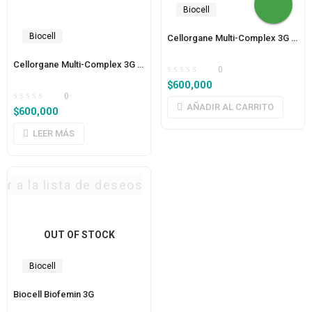
Biocell
Biocell
Cellorgane Multi-Complex 3G Formula 9 Timo-Bazo
Cellorgane Multi-Complex 3G Formula 8 Glándula Adrenal
0
$
600,000
0
AÑADIR AL CARRITO
$
600,000
LEER MÁS
ar a la lista de deseos
OUT OF STOCK
Biocell
Biocell Biofemin 3G