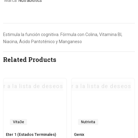
Marca:
Nutrabiotics
Estimula la función cognitiva. Fórmula con Colina, Vitamina Bl,
Niacina, Ácido Pantoténico y Manganeso
Related Products
ar a la lista de deseos
Agregar a la lista de deseos
Vita3e
Nutrivita
Eter 1 (Estados Terminales)
Genix