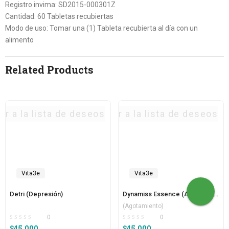
Registro invima: SD2015-000301Z
Cantidad: 60 Tabletas recubiertas
Modo de uso: Tomar una (1) Tableta recubierta al día con un
alimento
Related Products
ar a la lista de deseos
Agregar a la lista de deseos
Vita3e
Vita3e
Detri (Depresión)
Dynamiss Essence (Agotamiento)
(Agotamiento)
0
0
$
45,000
$
45,000