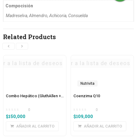
Compocisión
Madreselva, Almendro, Achicoria, Consuelda
Related Products
ar a la lista de deseos
Agregar a la lista de deseos
Agrega
Nutrivita
Combo Hepático (GluthAllen + Leber)
Coenzima Q10
0
0
$
150,000
$
109,000
AÑADIR AL CARRITO
AÑADIR AL CARRITO