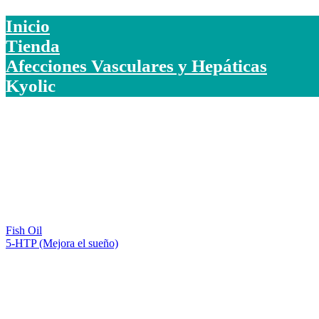
Inicio
Tienda
Afecciones Vasculares y Hepáticas
Kyolic
Fish Oil
5-HTP (Mejora el sueño)