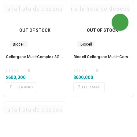
ar a la lista de deseos
Agregar a la lista de deseos
OUT OF STOCK
OUT OF STOCK
Biocell
Biocell
Cellorgane Multi-Complex 3G Formula 6 Pulmones (este producto se reemplaza por la formula 9)
Biocell Cellorgane Multi–Complex Mujer
0
0
$
600,000
$
600,000
LEER MÁS
LEER MÁS
ar a la lista de deseos