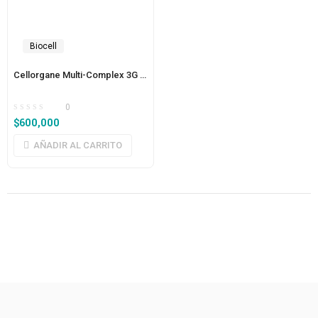
Biocell
Cellorgane Multi-Complex 3G Formula 3 Corazón-Arteria-Venas
0
$
600,000
AÑADIR AL CARRITO