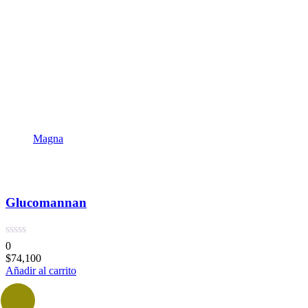
Magna
Glucomannan
0
$
74,100
Añadir al carrito